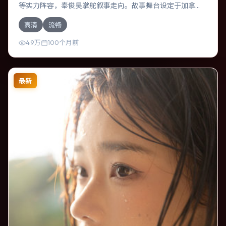
等实力阵容，奉俊昊掌舵叙事走向。故事舞台设定于加拿
大，围绕一次意外选择展开连锁反应；配乐与色彩高度服务
高清
流畅
于主题，结尾留白耐人寻味。
4.9万
100个月前
最新