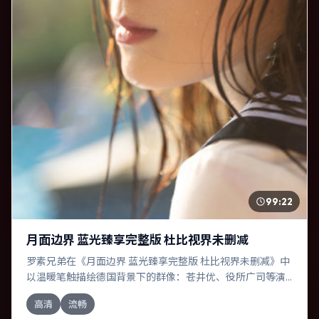
99:22
月面边界 蓝光臻享完整版 杜比视界未删减
罗素兄弟在《月面边界 蓝光臻享完整版 杜比视界未删减》中
以温暖笔触描绘德国背景下的群像：苍井优、役所广司等演
员层次丰富。作为一部传记作品，故事从日常裂缝切入，逐
高清
流畅
步推向不可逆转的结局；视听语言统一，情感落点克制有