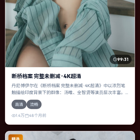
99:31
断桥档案 完整未删减 · 4K超清
丹尼·博伊尔在《断桥档案 完整未删减 · 4K超清》中以浓烈笔
触描绘印度背景下的群像：汤唯、全智贤等演员层次丰富。
作为一部冒险作品，故事从日常裂缝切入，逐步推向不可逆
高清
流畅
转的结局；视听语言统一，情感落点克制有力。
1.4万
48个月前
精选