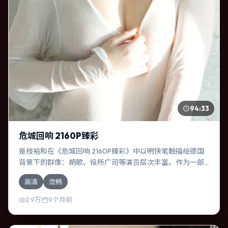
94:33
危城回响 2160P臻彩
是枝裕和在《危城回响 2160P臻彩》中以明快笔触描绘德国
背景下的群像：胡歌、役所广司等演员层次丰富。作为一部
传记作品，故事从日常裂缝切入，逐步推向不可逆转的结
高清
流畅
局；视听语言统一，情感落点克制有力。
2.9万
9个月前