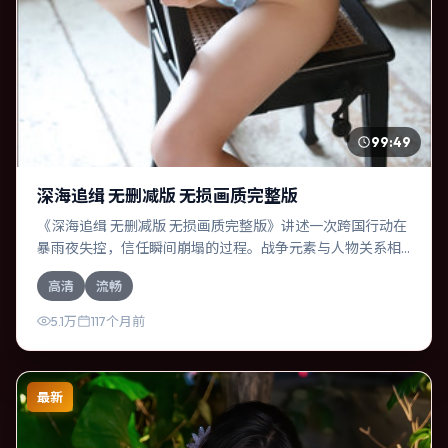
99:49
深海追缉 无删减版 无损画质完整版
《深海追缉 无删减版 无损画质完整版》讲述一次跨国行动在
暴雨夜失控，信任瞬间崩塌的过程。战争元素与人物关系相
互咬合，全智贤、周冬雨的对手戏尤为出彩。导演温子仁善
高清
流畅
于在长镜头中积蓄张力，本片亦在德国实地取景，增强真实
质感。
5.1万
117个月前
最新