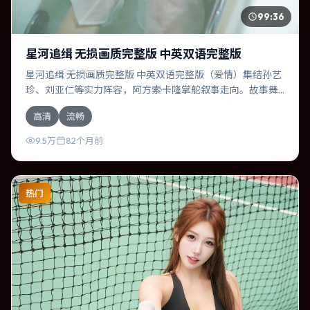
99:36
星河追缉 无损画质完整版 中英双语完整版
星河追缉 无损画质完整版 中英双语完整版（爱情）集结孙艺
珍、刘亚仁等实力阵容，阿方索·卡隆掌舵叙事走向。故事舞
台设定于美国，围绕一次意外选择展开连锁反应；配乐与色
高清
流畅
彩高度服务于主题，结尾留白耐人寻味。
9.5万
82个月前
热门