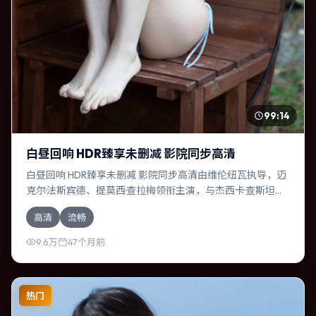
99:14
白昼回响 HDR臻享未删减 影院同步高清
白昼回响 HDR臻享未删减 影院同步高清由维伦纽瓦执导，迈
克尔·法斯宾德、提莫西·查拉梅领衔主演，与杰西卡·查斯坦、
汤唯等共同演绎。本片为动作类型，主要班底与取景来自中
高清
流畅
国香港。一桩旧案被重新翻出，真相与谎言交织。影片整体
气质温暖，节奏紧凑，人物动机清晰，适合喜欢强情节与细
9.6万
47个月前
腻表演的观众。
热门