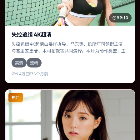
99:10
失控追缉 4K超清
失控追缉 4K超清由娄烨执导，马东锡、役所广司领衔主演，
与基里安·墨菲、木村拓哉等共同演绎。本片为动作类型，主
要班底与取景来自德国。一次跨国行动在暴雨夜失控，信任
高清
流畅
瞬间崩塌。影片整体气质明快，节奏紧凑，人物动机清晰，
适合喜欢强情节与细腻表演的观众。
9.4万
138个月前
热门