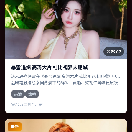
99:17
暴雪追缉 高清大片 杜比视界未删减
达米恩·查泽雷在《暴雪追缉 高清大片 杜比视界未删减》中以
温暖笔触描绘泰国背景下的群像：黄渤、梁朝伟等演员层次
丰富。作为一部战争作品，故事从日常裂缝切入，逐步推向
高清
流畅
不可逆转的结局；视听语言统一，情感落点克制有力。
7.2万
91个月前
最新