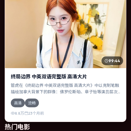
99:44
终局边界 中英双语完整版 高清大片
管虎在《终局边界 中英双语完整版 高清大片》中以克制笔触
描绘加拿大背景下的群像：佛罗伦斯·珀、章子怡等演员层次
丰富。作为一部动漫作品，故事从日常裂缝切入，逐步推向
高清
流畅
不可逆转的结局；视听语言统一，情感落点克制有力。
8.8万
23个月前
热门电影