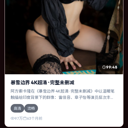
99:48
暴雪边界 4K超清 · 完整未删减
阿方索·卡隆在《暴雪边界 4K超清 · 完整未删减》中以温暖笔
触描绘印度背景下的群像：雷佳音、章子怡等演员层次丰
富。作为一部惊悚作品，故事从日常裂缝切入，逐步推向不
高清
流畅
可逆转的结局；视听语言统一，情感落点克制有力。
9.7万
63个月前