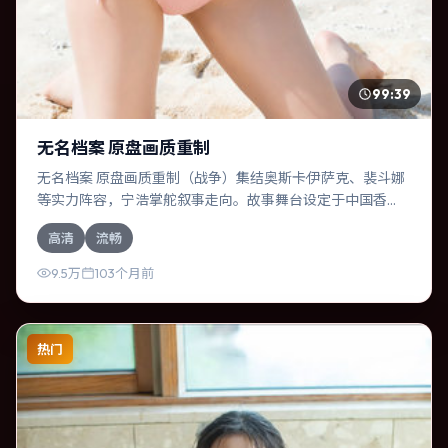
99:39
无名档案 原盘画质重制
无名档案 原盘画质重制（战争）集结奥斯卡·伊萨克、裴斗娜
等实力阵容，宁浩掌舵叙事走向。故事舞台设定于中国香
港，围绕一次意外选择展开连锁反应；配乐与色彩高度服务
高清
流畅
于主题，结尾留白耐人寻味。
9.5万
103个月前
热门