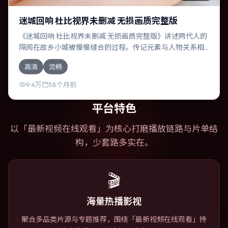
迷城回响 杜比视界未删减 无损画质完整版
《迷城回响 杜比视界未删减 无损画质完整版》讲述两代人的
隔阂在故乡小城被慢慢缝合的过程。传记元素与人物关系相
互咬合，雷佳音、廖凡的对手戏尤为出彩。导演林超贤善于
高清
流畅
在长镜头中积蓄张力，本片亦在加拿大实地取景，增强真实
质感。
9.4万
58个月前
平台特色
以「
最新视频在线观看
」为核心打磨播放链路与片单结
构，少套路多实在。
🎬
海量热播影视
聚合多品类片源与专题推荐，围绕「最新视频在线观看」持