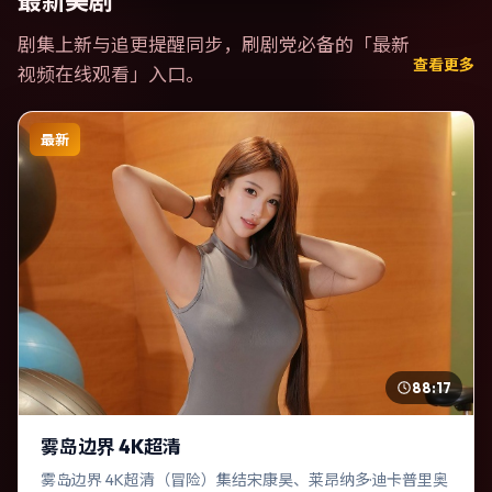
最新美剧
剧集上新与追更提醒同步，刷剧党必备的「
最新
查看更多
视频在线观看
」入口。
最新
88:17
雾岛边界 4K超清
雾岛边界 4K超清（冒险）集结宋康昊、莱昂纳多·迪卡普里奥