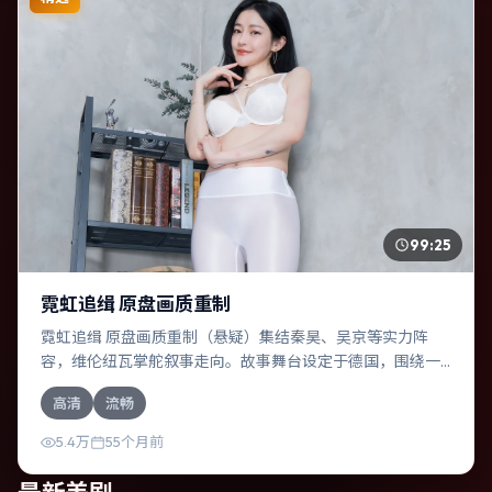
99:25
霓虹追缉 原盘画质重制
霓虹追缉 原盘画质重制（悬疑）集结秦昊、吴京等实力阵
容，维伦纽瓦掌舵叙事走向。故事舞台设定于德国，围绕一
次意外选择展开连锁反应；配乐与色彩高度服务于主题，结
高清
流畅
尾留白耐人寻味。
5.4万
55个月前