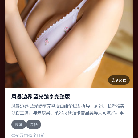
98:15
风暴边界 蓝光臻享完整版
风暴边界 蓝光臻享完整版由维伦纽瓦执导，周迅、长泽雅美
领衔主演，与宋康昊、莱昂纳多·迪卡普里奥等共同演绎。本
片为奇幻类型，主要班底与取景来自日本。失散多年的兄妹
高清
流畅
在边境小镇意外重逢。影片整体气质温暖，节奏紧凑，人物
动机清晰，适合喜欢强情节与细腻表演的观众。
4.1万
42个月前